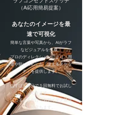
ラフコンセプトスケッチ
​（Ai応用簡易提案）
あなたのイメージを最
速で可視化​
簡単な言葉や写真から、AIがラフ
なビジュアルを生成。
プロのディレクションにより、用
途や狙いに応じた「使えるスケッ
チ」を提供します。
先ずはご自分で５回無料でお試し
できます。
​試してみるだけでもアイデア整理
に役立ちます。