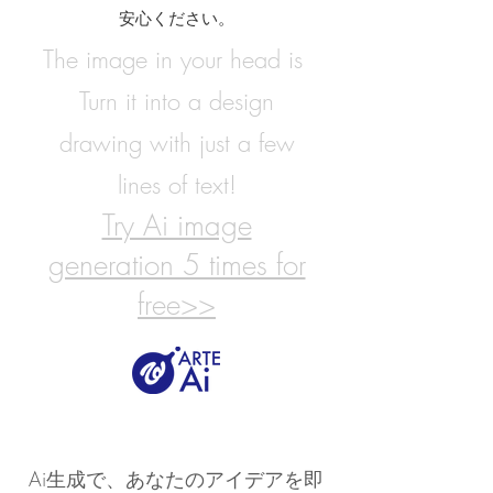
安心ください。
The image in your head is ​
Turn it into a design
drawing with just a few
lines of text!
Try Ai image
generation 5 times for
free>>
Ai生成で、あなたのアイデアを即