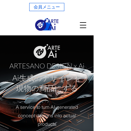
会員メニュー
ARTESANO DESIGN x Ai
Ai生成のデザインを
現物の商品にする
A service to turn AI-generated
concept designs into actual
products