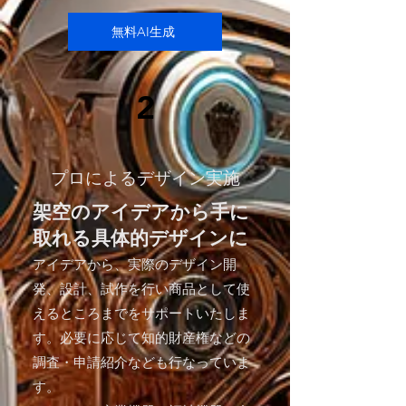
無料AI生成
2
​プロによるデザイン実施
架空のアイデアから手に
取れる具体的デザインに
アイデアから、実際のデザイン開
発、設計、試作を行い商品として使
えるところまでをサポートいたしま
す。必要に応じて知的財産権などの
調査・申請紹介なども行なっていま
す。